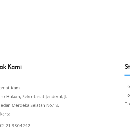
ak Kami
St
To
lamat Kami
To
iro Hukum, Sekretariat Jenderal, Jl.
To
edan Merdeka Selatan No.18,
akarta
62-21 3804242