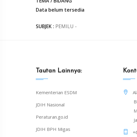
TEMA / BIDANG
Data belum tersedia
SUBJEK :
PEMILU -
Tautan Lainnya:
Kont
Kementerian ESDM
A
B
JDIH Nasional
M
Peraturan.go.id
J
JDIH BPH Migas
+