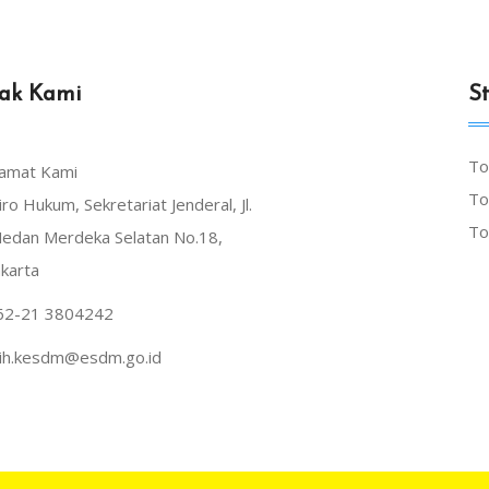
ak Kami
St
To
lamat Kami
To
iro Hukum, Sekretariat Jenderal, Jl.
To
edan Merdeka Selatan No.18,
akarta
62-21 3804242
dih.kesdm@esdm.go.id