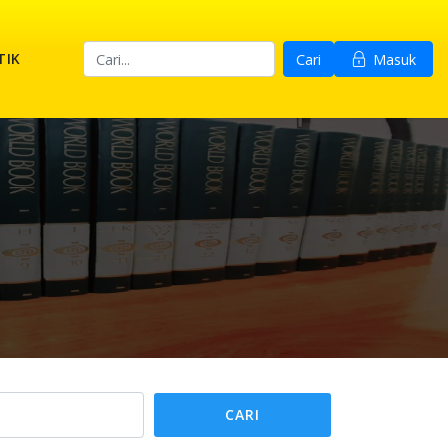
TIK
Cari
Masuk
CARI