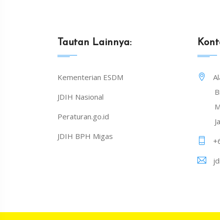
Tautan Lainnya:
Kont
Kementerian ESDM
A
B
JDIH Nasional
M
Peraturan.go.id
J
JDIH BPH Migas
+
j