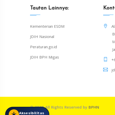
Tautan Lainnya:
Kont
Kementerian ESDM
A
B
JDIH Nasional
M
Peraturan.go.id
J
JDIH BPH Migas
+
j
© 2020 All Rights Reserved by
BPHN
Aksesibilitas