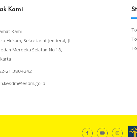
ak Kami
St
To
lamat Kami
To
iro Hukum, Sekretariat Jenderal, Jl.
To
edan Merdeka Selatan No.18,
akarta
62-21 3804242
dih.kesdm@esdm.go.id